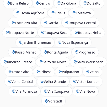
Bom Retiro
Centro
Da Glória
Do Salto
Escola Agrícola
Fidélis
Fortaleza
Fortaleza Alta
Garcia
Itoupava Central
Itoupava Norte
Itoupava Seca
Itoupavazinha
Jardim Blumenau
Nova Esperança
Passo Manso
Ponta Aguda
Progresso
Ribeirão Fresco
Salto do Norte
Salto Weissbach
Testo Salto
Tribess
Valparaíso
Velha
Velha Central
Velha Grande
Victor Konder
Vila Formosa
Vila Itoupava
Vila Nova
Vorstadt