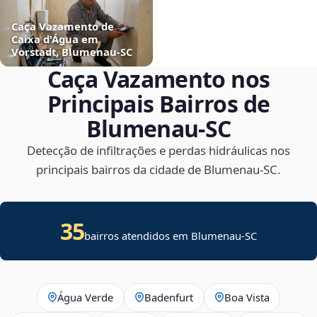
Caça Vazamento de
Caixa d'Água em
Vorstadt, Blumenau‑SC
Caça Vazamento nos
Principais Bairros de
Blumenau‑SC
Detecção de infiltrações e perdas hidráulicas nos
principais bairros da cidade de Blumenau‑SC.
35
bairros atendidos em Blumenau-SC
Água Verde
Badenfurt
Boa Vista