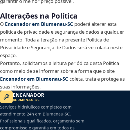
garantir o melhor preço possível.
Alterações na Política
O
Encanador em Blumenau‑SC
poderá alterar esta
política de privacidade e segurança de dados a qualquer
momento. Toda alteração na presente Política de
Privacidade e Segurança de Dados será veiculada neste
espaço.
Portanto, solicitamos a leitura periódica desta Política
como meio de se informar sobre a forma que o site
Encanador em Blumenau‑SC
coleta, trata e protege as
suas informações.
ENCANADOR
BLUMENAU
-
SC
Serviços hidráulicos completos com
atendimento 24h em
Blumenau
-
SC
.
Profissionais qualificados, orçamento sem
compromisso e garantia em todos os