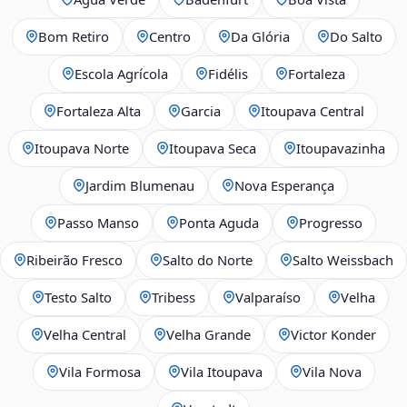
Bom Retiro
Centro
Da Glória
Do Salto
Escola Agrícola
Fidélis
Fortaleza
Fortaleza Alta
Garcia
Itoupava Central
Itoupava Norte
Itoupava Seca
Itoupavazinha
Jardim Blumenau
Nova Esperança
Passo Manso
Ponta Aguda
Progresso
Ribeirão Fresco
Salto do Norte
Salto Weissbach
Testo Salto
Tribess
Valparaíso
Velha
Velha Central
Velha Grande
Victor Konder
Vila Formosa
Vila Itoupava
Vila Nova