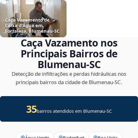
Caça Vazamento de
Caixa d'Água em
Fortaleza, Blumenau‑SC
Caça Vazamento nos
Principais Bairros de
Blumenau‑SC
Detecção de infiltrações e perdas hidráulicas nos
principais bairros da cidade de Blumenau‑SC.
35
bairros atendidos em Blumenau-SC
Água Verde
Badenfurt
Boa Vista