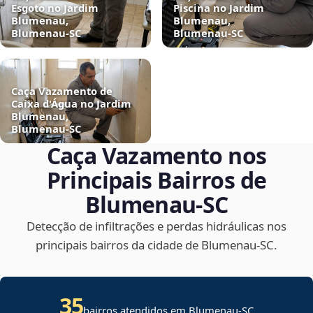
Esgoto no Jardim
Piscina no Jardim
Blumenau,
Blumenau,
Blumenau‑SC
Blumenau‑SC
Caça Vazamento de
Caixa d'Água no Jardim
Blumenau,
Blumenau‑SC
Caça Vazamento nos
Principais Bairros de
Blumenau‑SC
Detecção de infiltrações e perdas hidráulicas nos
principais bairros da cidade de Blumenau‑SC.
35
bairros atendidos em Blumenau-SC