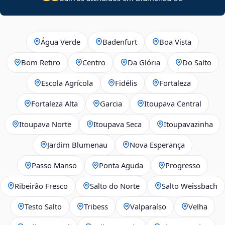
Água Verde
Badenfurt
Boa Vista
Bom Retiro
Centro
Da Glória
Do Salto
Escola Agrícola
Fidélis
Fortaleza
Fortaleza Alta
Garcia
Itoupava Central
Itoupava Norte
Itoupava Seca
Itoupavazinha
Jardim Blumenau
Nova Esperança
Passo Manso
Ponta Aguda
Progresso
Ribeirão Fresco
Salto do Norte
Salto Weissbach
Testo Salto
Tribess
Valparaíso
Velha