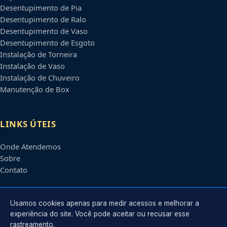
Desentupimento de Pia
Desentupimento de Ralo
Desentupimento de Vaso
Desentupimento de Esgoto
Instalação de Torneira
Instalação de Vaso
Instalação de Chuveiro
Manutenção de Box
LINKS ÚTEIS
Onde Atendemos
Sobre
Contato
CONTATO
Usamos cookies apenas para medir acessos e melhorar a
experiência do site. Você pode aceitar ou recusar esse
rastreamento.
Atendimento em
Blumenau
-
SC
e regiões parceiras