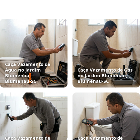
Caça Vazamento de
Água no Jardim
Caça Vazamento de Gás
Blumenau,
no Jardim Blumenau,
Blumenau‑SC
Blumenau‑SC
Caça Vazamento de
Caça Vazamento de