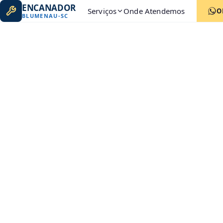
ENCANADOR
Serviços
Onde Atendemos
O
BLUMENAU
-
SC