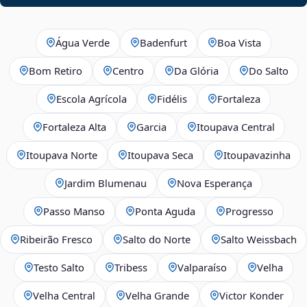
Água Verde
Badenfurt
Boa Vista
Bom Retiro
Centro
Da Glória
Do Salto
Escola Agrícola
Fidélis
Fortaleza
Fortaleza Alta
Garcia
Itoupava Central
Itoupava Norte
Itoupava Seca
Itoupavazinha
Jardim Blumenau
Nova Esperança
Passo Manso
Ponta Aguda
Progresso
Ribeirão Fresco
Salto do Norte
Salto Weissbach
Testo Salto
Tribess
Valparaíso
Velha
Velha Central
Velha Grande
Victor Konder