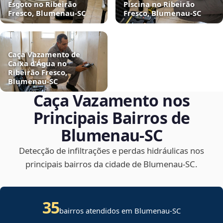
Esgoto no Ribeirão
Piscina no Ribeirão
Fresco, Blumenau‑SC
Fresco, Blumenau‑SC
Caça Vazamento de
Caixa d'Água no
Ribeirão Fresco,
Blumenau‑SC
Caça Vazamento nos
Principais Bairros de
Blumenau‑SC
Detecção de infiltrações e perdas hidráulicas nos
principais bairros da cidade de Blumenau‑SC.
35
bairros atendidos em Blumenau-SC