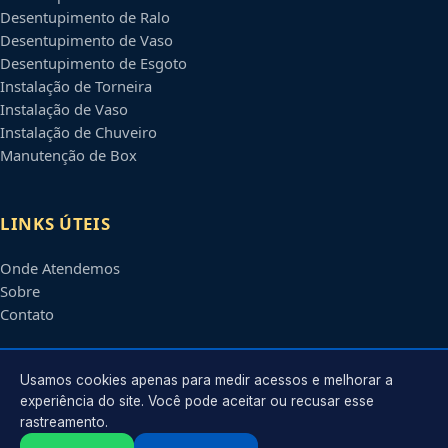
Desentupimento de Ralo
Desentupimento de Vaso
Desentupimento de Esgoto
Instalação de Torneira
Instalação de Vaso
Instalação de Chuveiro
Manutenção de Box
LINKS ÚTEIS
Onde Atendemos
Sobre
Contato
CONTATO
Usamos cookies apenas para medir acessos e melhorar a
experiência do site. Você pode aceitar ou recusar esse
rastreamento.
Atendimento em
Blumenau
-
SC
e regiões parceiras