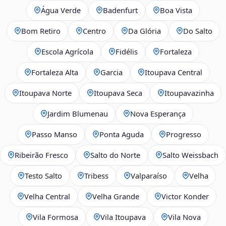
Água Verde
Badenfurt
Boa Vista
Bom Retiro
Centro
Da Glória
Do Salto
Escola Agrícola
Fidélis
Fortaleza
Fortaleza Alta
Garcia
Itoupava Central
Itoupava Norte
Itoupava Seca
Itoupavazinha
Jardim Blumenau
Nova Esperança
Passo Manso
Ponta Aguda
Progresso
Ribeirão Fresco
Salto do Norte
Salto Weissbach
Testo Salto
Tribess
Valparaíso
Velha
Velha Central
Velha Grande
Victor Konder
Vila Formosa
Vila Itoupava
Vila Nova