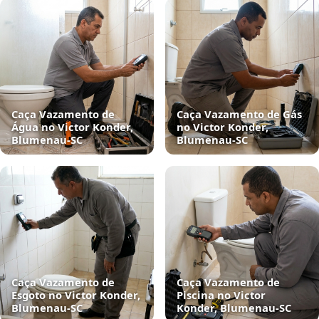
Caça Vazamento de
Caça Vazamento de Gás
Água no Victor Konder,
no Victor Konder,
Blumenau‑SC
Blumenau‑SC
Caça Vazamento de
Caça Vazamento de
Esgoto no Victor Konder,
Piscina no Victor
Blumenau‑SC
Konder, Blumenau‑SC