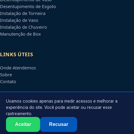
Desentupimento de Esgoto
Instalação de Torneira
Instalação de Vaso
Instalação de Chuveiro
Manutenção de Box
LINKS ÚTEIS
Onde Atendemos
Sobre
Contato
CONTATO
Usamos cookies apenas para medir acessos e melhorar a
experiência do site. Você pode aceitar ou recusar esse
rastreamento.
Atendimento em
Blumenau
-
SC
e regiões parceiras
contato@encanadoremblumenau.com.br
Aceitar
Recusar
©
2026
Encanador em
Blumenau
-
SC
. Todos os direitos reservados.