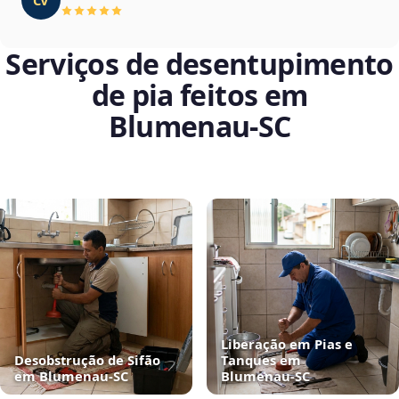
Serviços de desentupimento
de pia feitos em
Blumenau‑SC
Liberação em Pias e
Desobstrução de Sifão
Tanques em
em Blumenau‑SC
Blumenau‑SC