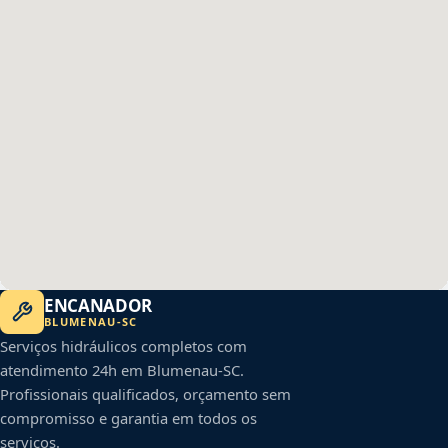
ENCANADOR
BLUMENAU
-
SC
Serviços hidráulicos completos com
atendimento 24h em
Blumenau
-
SC
.
Profissionais qualificados, orçamento sem
compromisso e garantia em todos os
serviços.