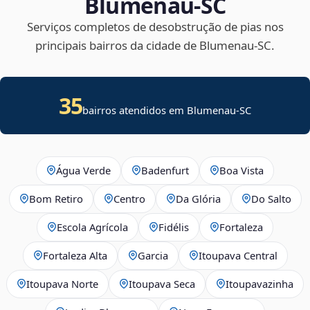
Blumenau‑SC
Serviços completos de desobstrução de pias nos
principais bairros da cidade de Blumenau‑SC.
35
bairros atendidos em Blumenau-SC
Água Verde
Badenfurt
Boa Vista
Bom Retiro
Centro
Da Glória
Do Salto
Escola Agrícola
Fidélis
Fortaleza
Fortaleza Alta
Garcia
Itoupava Central
Itoupava Norte
Itoupava Seca
Itoupavazinha