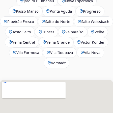
Jardim Blumenau
Nova Esperança
Passo Manso
Ponta Aguda
Progresso
Ribeirão Fresco
Salto do Norte
Salto Weissbach
Testo Salto
Tribess
Valparaíso
Velha
Velha Central
Velha Grande
Victor Konder
Vila Formosa
Vila Itoupava
Vila Nova
Vorstadt