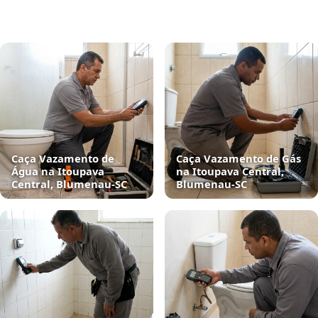
Caça Vazamento de
Caça Vazamento de Gás
Água na Itoupava
na Itoupava Central,
Central, Blumenau‑SC
Blumenau‑SC