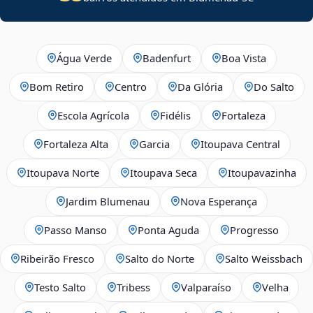
Água Verde
Badenfurt
Boa Vista
Bom Retiro
Centro
Da Glória
Do Salto
Escola Agrícola
Fidélis
Fortaleza
Fortaleza Alta
Garcia
Itoupava Central
Itoupava Norte
Itoupava Seca
Itoupavazinha
Jardim Blumenau
Nova Esperança
Passo Manso
Ponta Aguda
Progresso
Ribeirão Fresco
Salto do Norte
Salto Weissbach
Testo Salto
Tribess
Valparaíso
Velha