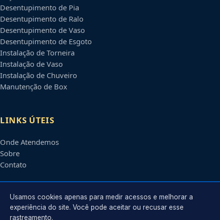
Desentupimento de Pia
Desentupimento de Ralo
Desentupimento de Vaso
Desentupimento de Esgoto
Instalação de Torneira
Instalação de Vaso
Instalação de Chuveiro
Manutenção de Box
LINKS ÚTEIS
Onde Atendemos
Sobre
Contato
CONTATO
Usamos cookies apenas para medir acessos e melhorar a
experiência do site. Você pode aceitar ou recusar esse
rastreamento.
Atendimento em
Blumenau
-
SC
e regiões parceiras