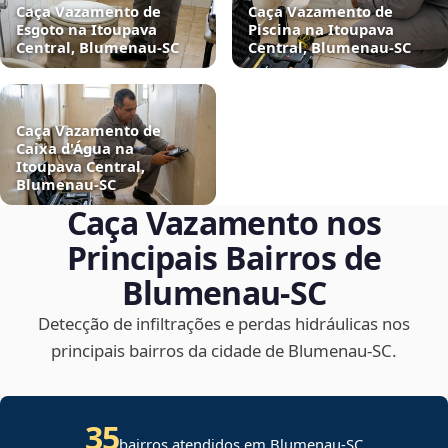
Caça Vazamento de
Caça Vazamento de
Esgoto na Itoupava
Piscina na Itoupava
Central, Blumenau‑SC
Central, Blumenau‑SC
Caça Vazamento de
Caixa d'Água na
Itoupava Central,
Blumenau‑SC
Caça Vazamento nos
Principais Bairros de
Blumenau‑SC
Detecção de infiltrações e perdas hidráulicas nos
principais bairros da cidade de Blumenau‑SC.
35
bairros atendidos em Blumenau-SC