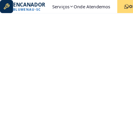
ENCANADOR
Serviços
Onde Atendemos
O
BLUMENAU
-
SC