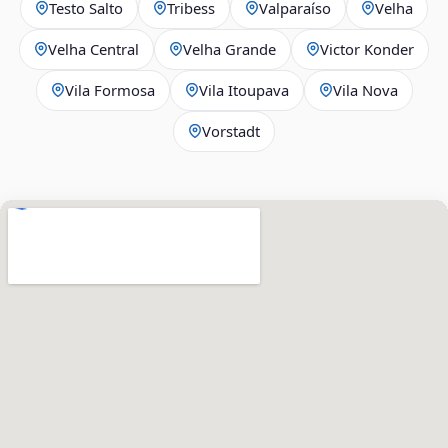
Testo Salto
Tribess
Valparaíso
Velha
Velha Central
Velha Grande
Victor Konder
Vila Formosa
Vila Itoupava
Vila Nova
Vorstadt