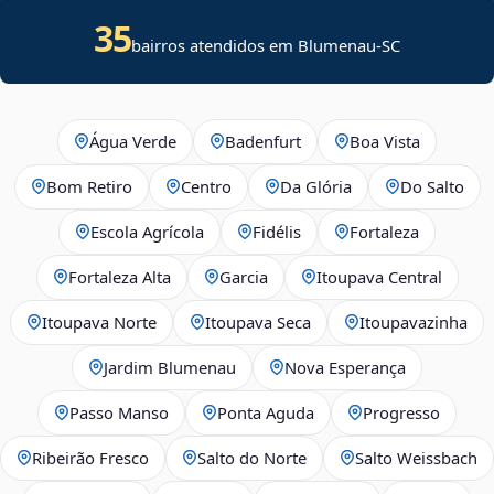
35
bairros atendidos em Blumenau-SC
Água Verde
Badenfurt
Boa Vista
Bom Retiro
Centro
Da Glória
Do Salto
Escola Agrícola
Fidélis
Fortaleza
Fortaleza Alta
Garcia
Itoupava Central
Itoupava Norte
Itoupava Seca
Itoupavazinha
Jardim Blumenau
Nova Esperança
Passo Manso
Ponta Aguda
Progresso
Ribeirão Fresco
Salto do Norte
Salto Weissbach