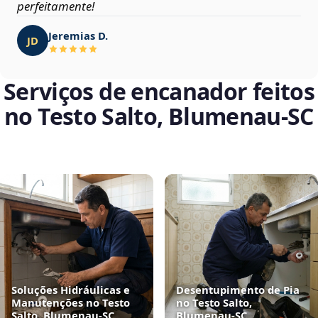
perfeitamente!
Jeremias D.
JD
Serviços de encanador feitos
no Testo Salto, Blumenau‑SC
Soluções Hidráulicas e
Desentupimento de Pia
Manutenções no Testo
no Testo Salto,
Salto, Blumenau‑SC
Blumenau‑SC