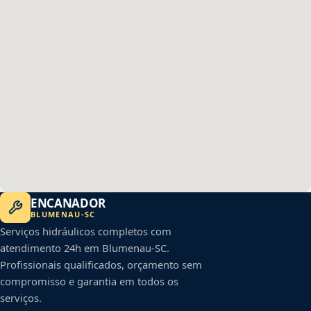
ENCANADOR
BLUMENAU
-
SC
Serviços hidráulicos completos com
atendimento 24h em
Blumenau
-
SC
.
Profissionais qualificados, orçamento sem
compromisso e garantia em todos os
serviços.