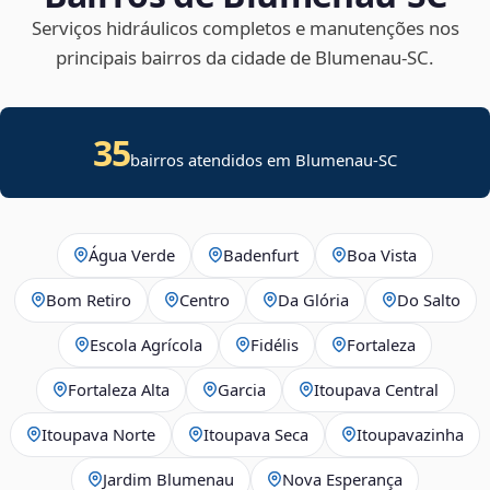
Serviços hidráulicos completos e manutenções nos
principais bairros da cidade de Blumenau‑SC.
35
bairros atendidos em Blumenau-SC
Água Verde
Badenfurt
Boa Vista
Bom Retiro
Centro
Da Glória
Do Salto
Escola Agrícola
Fidélis
Fortaleza
Fortaleza Alta
Garcia
Itoupava Central
Itoupava Norte
Itoupava Seca
Itoupavazinha
Jardim Blumenau
Nova Esperança