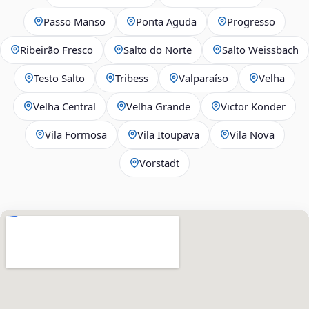
Passo Manso
Ponta Aguda
Progresso
Ribeirão Fresco
Salto do Norte
Salto Weissbach
Testo Salto
Tribess
Valparaíso
Velha
Velha Central
Velha Grande
Victor Konder
Vila Formosa
Vila Itoupava
Vila Nova
Vorstadt