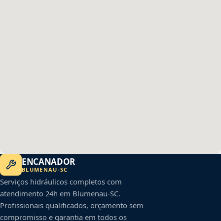
ENCANADOR
BLUMENAU
-
SC
Serviços hidráulicos completos com
atendimento 24h em
Blumenau
-
SC
.
Profissionais qualificados, orçamento sem
compromisso e garantia em todos os