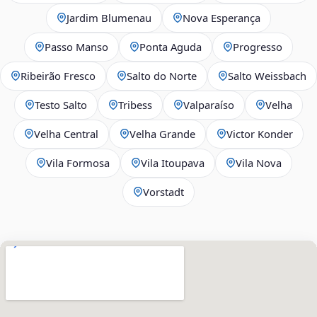
Jardim Blumenau
Nova Esperança
Passo Manso
Ponta Aguda
Progresso
Ribeirão Fresco
Salto do Norte
Salto Weissbach
Testo Salto
Tribess
Valparaíso
Velha
Velha Central
Velha Grande
Victor Konder
Vila Formosa
Vila Itoupava
Vila Nova
Vorstadt