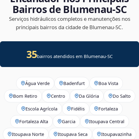
Bairros de Blumenau‑SC
Serviços hidráulicos completos e manutenções nos
principais bairros da cidade de Blumenau‑SC.
35
bairros atendidos em Blumenau-SC
Água Verde
Badenfurt
Boa Vista
Bom Retiro
Centro
Da Glória
Do Salto
Escola Agrícola
Fidélis
Fortaleza
Fortaleza Alta
Garcia
Itoupava Central
Itoupava Norte
Itoupava Seca
Itoupavazinha