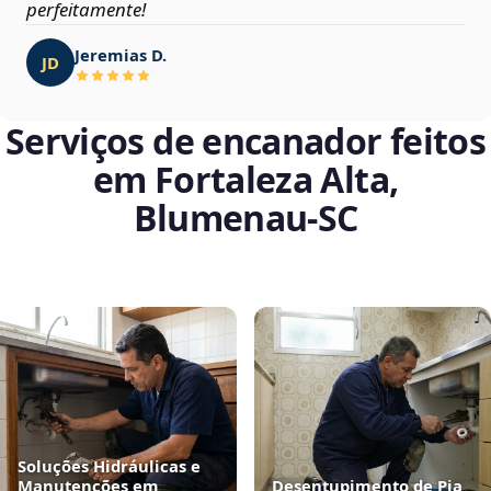
perfeitamente!
Jeremias D.
JD
Serviços de encanador feitos
em Fortaleza Alta,
Blumenau‑SC
Soluções Hidráulicas e
Manutenções em
Desentupimento de Pia