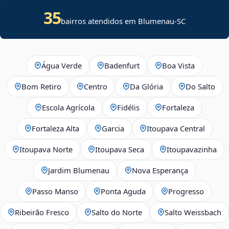
35
bairros atendidos em Blumenau-SC
Água Verde
Badenfurt
Boa Vista
Bom Retiro
Centro
Da Glória
Do Salto
Escola Agrícola
Fidélis
Fortaleza
Fortaleza Alta
Garcia
Itoupava Central
Itoupava Norte
Itoupava Seca
Itoupavazinha
Jardim Blumenau
Nova Esperança
Passo Manso
Ponta Aguda
Progresso
Ribeirão Fresco
Salto do Norte
Salto Weissbach