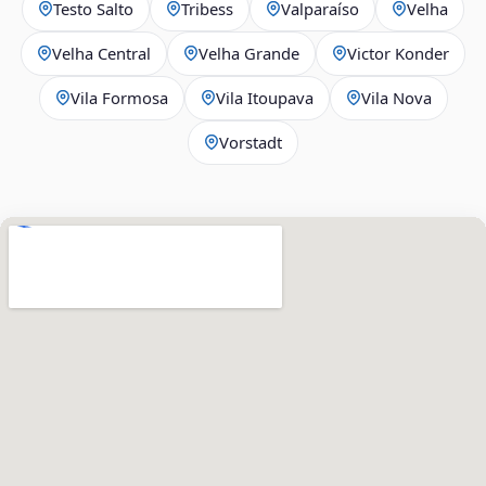
Testo Salto
Tribess
Valparaíso
Velha
Velha Central
Velha Grande
Victor Konder
Vila Formosa
Vila Itoupava
Vila Nova
Vorstadt