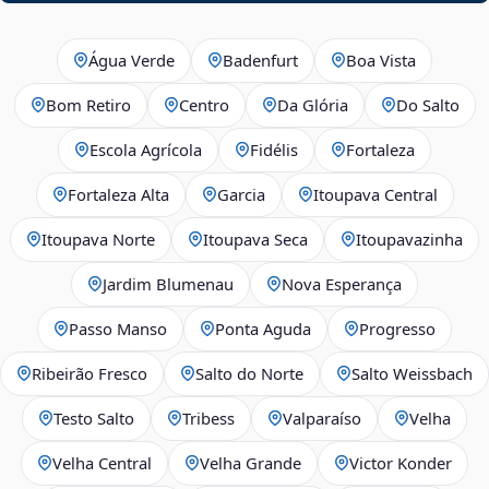
Água Verde
Badenfurt
Boa Vista
Bom Retiro
Centro
Da Glória
Do Salto
Escola Agrícola
Fidélis
Fortaleza
Fortaleza Alta
Garcia
Itoupava Central
Itoupava Norte
Itoupava Seca
Itoupavazinha
Jardim Blumenau
Nova Esperança
Passo Manso
Ponta Aguda
Progresso
Ribeirão Fresco
Salto do Norte
Salto Weissbach
Testo Salto
Tribess
Valparaíso
Velha
Velha Central
Velha Grande
Victor Konder