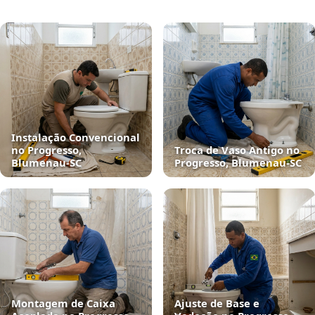
Instalação Convencional
no Progresso,
Troca de Vaso Antigo no
Blumenau‑SC
Progresso, Blumenau‑SC
Montagem de Caixa
Ajuste de Base e