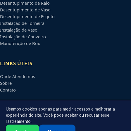
Desentupimento de Ralo
Desentupimento de Vaso
Desentupimento de Esgoto
Instalação de Torneira
Instalação de Vaso
Instalação de Chuveiro
Manutenção de Box
LINKS ÚTEIS
Onde Atendemos
Sobre
Contato
CONTATO
Usamos cookies apenas para medir acessos e melhorar a
experiência do site. Você pode aceitar ou recusar esse
rastreamento.
Atendimento em
Blumenau
-
SC
e regiões parceiras
contato@encanadoremblumenau.com.br