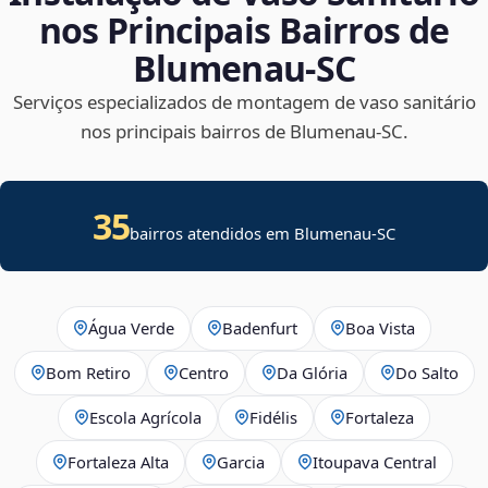
nos Principais Bairros de
Blumenau‑SC
Serviços especializados de montagem de vaso sanitário
nos principais bairros de Blumenau‑SC.
35
bairros atendidos em Blumenau-SC
Água Verde
Badenfurt
Boa Vista
Bom Retiro
Centro
Da Glória
Do Salto
Escola Agrícola
Fidélis
Fortaleza
Fortaleza Alta
Garcia
Itoupava Central