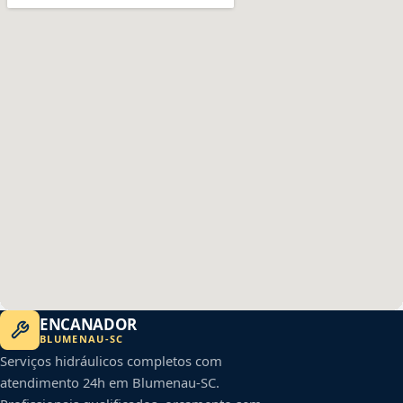
ENCANADOR
BLUMENAU
-
SC
Serviços hidráulicos completos com
atendimento 24h em
Blumenau
-
SC
.