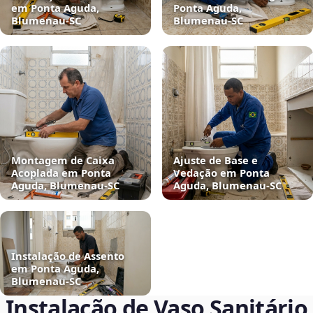
em Ponta Aguda,
Ponta Aguda,
Blumenau‑SC
Blumenau‑SC
Montagem de Caixa
Ajuste de Base e
Acoplada em Ponta
Vedação em Ponta
Aguda, Blumenau‑SC
Aguda, Blumenau‑SC
Instalação de Assento
em Ponta Aguda,
Blumenau‑SC
Instalação de Vaso Sanitário