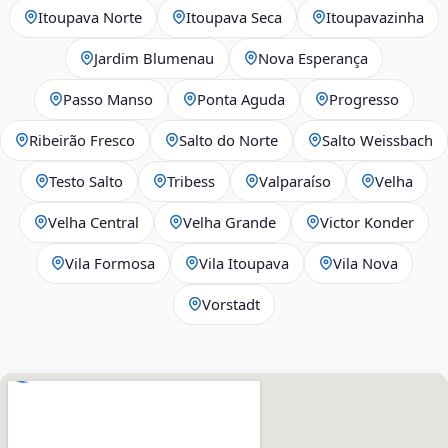
Itoupava Norte
Itoupava Seca
Itoupavazinha
Jardim Blumenau
Nova Esperança
Passo Manso
Ponta Aguda
Progresso
Ribeirão Fresco
Salto do Norte
Salto Weissbach
Testo Salto
Tribess
Valparaíso
Velha
Velha Central
Velha Grande
Victor Konder
Vila Formosa
Vila Itoupava
Vila Nova
Vorstadt