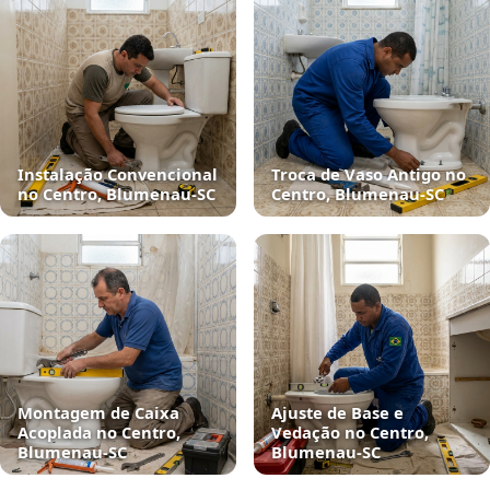
Instalação Convencional
Troca de Vaso Antigo no
no Centro, Blumenau‑SC
Centro, Blumenau‑SC
Montagem de Caixa
Ajuste de Base e
Acoplada no Centro,
Vedação no Centro,
Blumenau‑SC
Blumenau‑SC