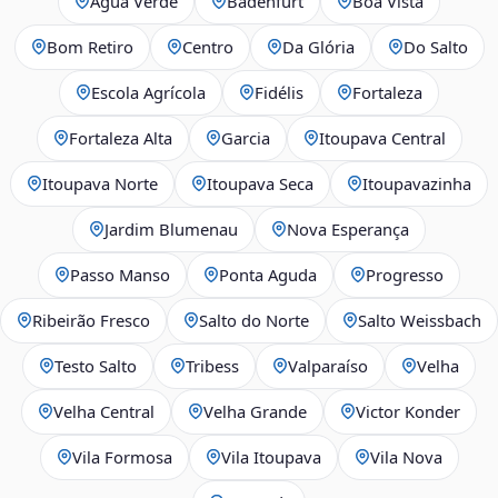
Água Verde
Badenfurt
Boa Vista
Bom Retiro
Centro
Da Glória
Do Salto
Escola Agrícola
Fidélis
Fortaleza
Fortaleza Alta
Garcia
Itoupava Central
Itoupava Norte
Itoupava Seca
Itoupavazinha
Jardim Blumenau
Nova Esperança
Passo Manso
Ponta Aguda
Progresso
Ribeirão Fresco
Salto do Norte
Salto Weissbach
Testo Salto
Tribess
Valparaíso
Velha
Velha Central
Velha Grande
Victor Konder
Vila Formosa
Vila Itoupava
Vila Nova