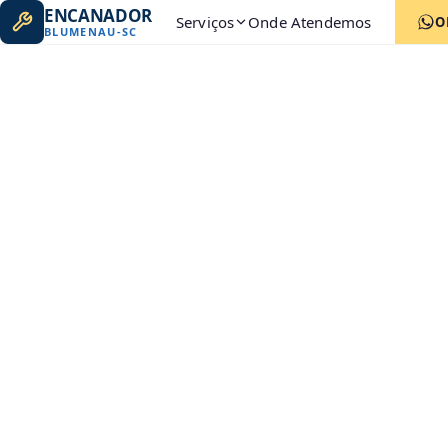
ENCANADOR
Serviços
Onde Atendemos
O
BLUMENAU
-
SC