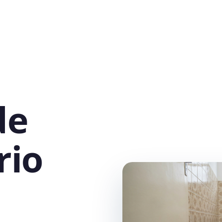
de
rio