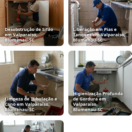
Desobstrução de Sifão
Liberação em Pias e
em Valparaíso,
Tanques em Valparaíso,
Blumenau‑SC
Blumenau‑SC
Higienização Profunda
Limpeza de Tubulação e
de Gordura em
Cano em Valparaíso,
Valparaíso,
Blumenau‑SC
Blumenau‑SC