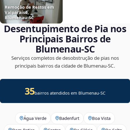
Remoção de Restos em
Valparaíso,
Blumenau‑SC
Desentupimento de Pia nos
Principais Bairros de
Blumenau‑SC
Serviços completos de desobstrução de pias nos
principais bairros da cidade de Blumenau‑SC.
35
bairros atendidos em Blumenau-SC
Água Verde
Badenfurt
Boa Vista
Bom Retiro
Centro
Da Glória
Do Salto