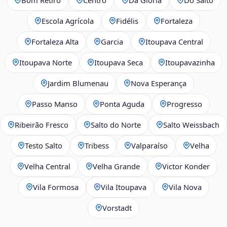
Escola Agrícola
Fidélis
Fortaleza
Fortaleza Alta
Garcia
Itoupava Central
Itoupava Norte
Itoupava Seca
Itoupavazinha
Jardim Blumenau
Nova Esperança
Passo Manso
Ponta Aguda
Progresso
Ribeirão Fresco
Salto do Norte
Salto Weissbach
Testo Salto
Tribess
Valparaíso
Velha
Velha Central
Velha Grande
Victor Konder
Vila Formosa
Vila Itoupava
Vila Nova
Vorstadt