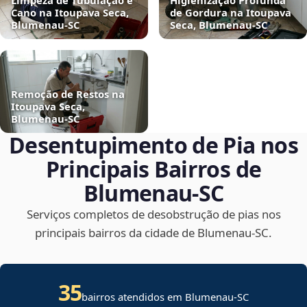
Limpeza de Tubulação e
Higienização Profunda
Cano na Itoupava Seca,
de Gordura na Itoupava
Blumenau‑SC
Seca, Blumenau‑SC
Remoção de Restos na
Itoupava Seca,
Blumenau‑SC
Desentupimento de Pia nos
Principais Bairros de
Blumenau‑SC
Serviços completos de desobstrução de pias nos
principais bairros da cidade de Blumenau‑SC.
35
bairros atendidos em Blumenau-SC