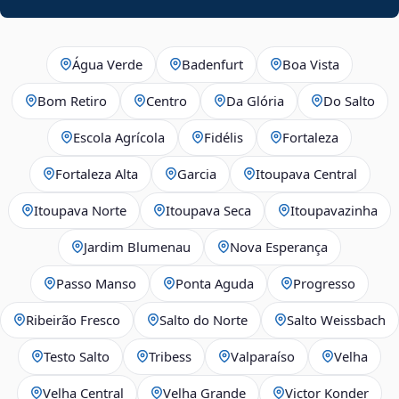
Água Verde
Badenfurt
Boa Vista
Bom Retiro
Centro
Da Glória
Do Salto
Escola Agrícola
Fidélis
Fortaleza
Fortaleza Alta
Garcia
Itoupava Central
Itoupava Norte
Itoupava Seca
Itoupavazinha
Jardim Blumenau
Nova Esperança
Passo Manso
Ponta Aguda
Progresso
Ribeirão Fresco
Salto do Norte
Salto Weissbach
Testo Salto
Tribess
Valparaíso
Velha
Velha Central
Velha Grande
Victor Konder