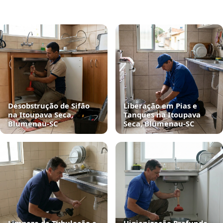
Desobstrução de Sifão
Liberação em Pias e
na Itoupava Seca,
Tanques na Itoupava
Blumenau‑SC
Seca, Blumenau‑SC