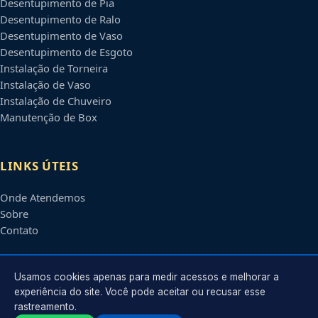
Desentupimento de Pia
Desentupimento de Ralo
Desentupimento de Vaso
Desentupimento de Esgoto
Instalação de Torneira
Instalação de Vaso
Instalação de Chuveiro
Manutenção de Box
LINKS ÚTEIS
Onde Atendemos
Sobre
Contato
CONTATO
Usamos cookies apenas para medir acessos e melhorar a
experiência do site. Você pode aceitar ou recusar esse
rastreamento.
Atendimento em
Blumenau
-
SC
e regiões parceiras