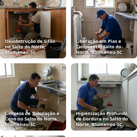
Desobstrução de Sifão
Liberação em Pias e
no Salto do Norte,
Tanques no Salto do
Blumenau‑SC
Norte, Blumenau‑SC
Limpeza de Tubulação e
Higienização Profunda
Cano no Salto do Norte,
de Gordura no Salto do
Blumenau‑SC
Norte, Blumenau‑SC