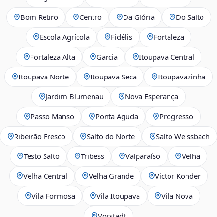
Bom Retiro
Centro
Da Glória
Do Salto
Escola Agrícola
Fidélis
Fortaleza
Fortaleza Alta
Garcia
Itoupava Central
Itoupava Norte
Itoupava Seca
Itoupavazinha
Jardim Blumenau
Nova Esperança
Passo Manso
Ponta Aguda
Progresso
Ribeirão Fresco
Salto do Norte
Salto Weissbach
Testo Salto
Tribess
Valparaíso
Velha
Velha Central
Velha Grande
Victor Konder
Vila Formosa
Vila Itoupava
Vila Nova
Vorstadt