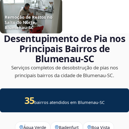
Remoção de Restos no
Salto do Norte,
Blumenau‑SC
Desentupimento de Pia nos
Principais Bairros de
Blumenau‑SC
Serviços completos de desobstrução de pias nos
principais bairros da cidade de Blumenau‑SC.
35
bairros atendidos em Blumenau-SC
Água Verde
Badenfurt
Boa Vista