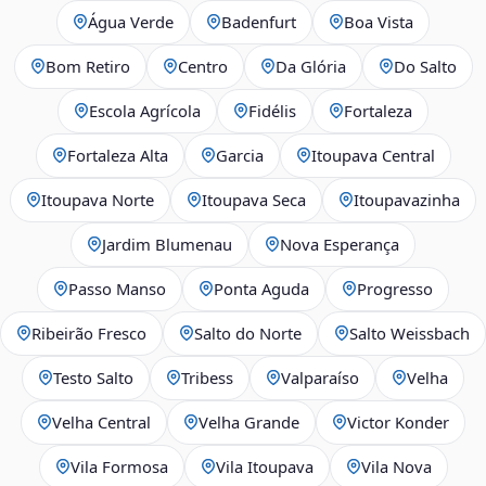
Água Verde
Badenfurt
Boa Vista
Bom Retiro
Centro
Da Glória
Do Salto
Escola Agrícola
Fidélis
Fortaleza
Fortaleza Alta
Garcia
Itoupava Central
Itoupava Norte
Itoupava Seca
Itoupavazinha
Jardim Blumenau
Nova Esperança
Passo Manso
Ponta Aguda
Progresso
Ribeirão Fresco
Salto do Norte
Salto Weissbach
Testo Salto
Tribess
Valparaíso
Velha
Velha Central
Velha Grande
Victor Konder
Vila Formosa
Vila Itoupava
Vila Nova