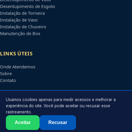
Desentupimento de Esgoto
Instalação de Torneira
Instalação de Vaso
Instalação de Chuveiro
Manutenção de Box
LINKS ÚTEIS
Onde Atendemos
Sobre
Contato
CONTATO
Usamos cookies apenas para medir acessos e melhorar a
experiência do site. Você pode aceitar ou recusar esse
rastreamento.
Atendimento em
Blumenau
-
SC
e regiões parceiras
contato@encanadoremblumenau.com.br
Aceitar
Recusar
©
2026
Encanador em
Blumenau
-
SC
. Todos os direitos reservados.