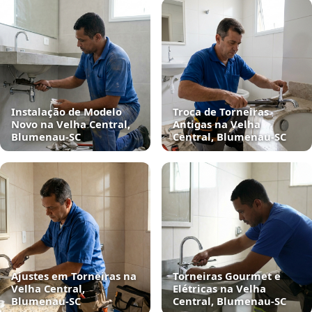
Instalação de Modelo
Troca de Torneiras
Novo na Velha Central,
Antigas na Velha
Blumenau‑SC
Central, Blumenau‑SC
Ajustes em Torneiras na
Torneiras Gourmet e
Velha Central,
Elétricas na Velha
Blumenau‑SC
Central, Blumenau‑SC