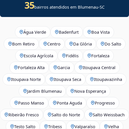
35
bairros atendidos em Blumenau-SC
Água Verde
Badenfurt
Boa Vista
Bom Retiro
Centro
Da Glória
Do Salto
Escola Agrícola
Fidélis
Fortaleza
Fortaleza Alta
Garcia
Itoupava Central
Itoupava Norte
Itoupava Seca
Itoupavazinha
Jardim Blumenau
Nova Esperança
Passo Manso
Ponta Aguda
Progresso
Ribeirão Fresco
Salto do Norte
Salto Weissbach
Testo Salto
Tribess
Valparaíso
Velha