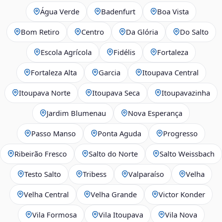
Água Verde
Badenfurt
Boa Vista
Bom Retiro
Centro
Da Glória
Do Salto
Escola Agrícola
Fidélis
Fortaleza
Fortaleza Alta
Garcia
Itoupava Central
Itoupava Norte
Itoupava Seca
Itoupavazinha
Jardim Blumenau
Nova Esperança
Passo Manso
Ponta Aguda
Progresso
Ribeirão Fresco
Salto do Norte
Salto Weissbach
Testo Salto
Tribess
Valparaíso
Velha
Velha Central
Velha Grande
Victor Konder
Vila Formosa
Vila Itoupava
Vila Nova