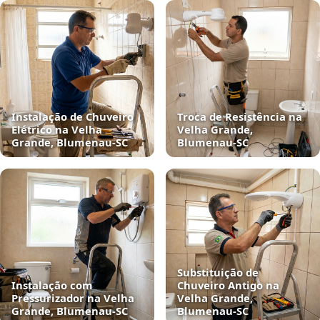
Instalação de Chuveiro
Troca de Resistência na
Elétrico na Velha
Velha Grande,
Grande, Blumenau‑SC
Blumenau‑SC
Substituição de
Instalação com
Chuveiro Antigo na
Pressurizador na Velha
Velha Grande,
Grande, Blumenau‑SC
Blumenau‑SC