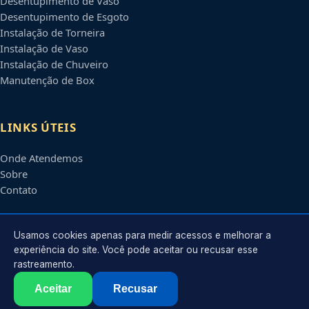
Desentupimento de Vaso
Desentupimento de Esgoto
Instalação de Torneira
Instalação de Vaso
Instalação de Chuveiro
Manutenção de Box
LINKS ÚTEIS
Onde Atendemos
Sobre
Contato
CONTATO
Usamos cookies apenas para medir acessos e melhorar a
experiência do site. Você pode aceitar ou recusar esse
rastreamento.
Atendimento em
Blumenau
-
SC
e regiões parceiras
contato@encanadoremblumenau.com.br
Aceitar
Recusar
©
2026
Encanador em
Blumenau
-
SC
. Todos os direitos reservados.