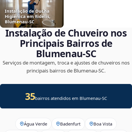
Instalação de Ducha
Higiênica em Fidélis,
Blumenau‑SC
Instalação de Chuveiro nos
Principais Bairros de
Blumenau‑SC
Serviços de montagem, troca e ajustes de chuveiros nos
principais bairros de Blumenau‑SC.
35
bairros atendidos em Blumenau-SC
Água Verde
Badenfurt
Boa Vista