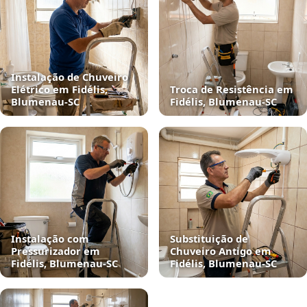
Instalação de Chuveiro
Elétrico em Fidélis,
Troca de Resistência em
Blumenau‑SC
Fidélis, Blumenau‑SC
Instalação com
Substituição de
Pressurizador em
Chuveiro Antigo em
Fidélis, Blumenau‑SC
Fidélis, Blumenau‑SC