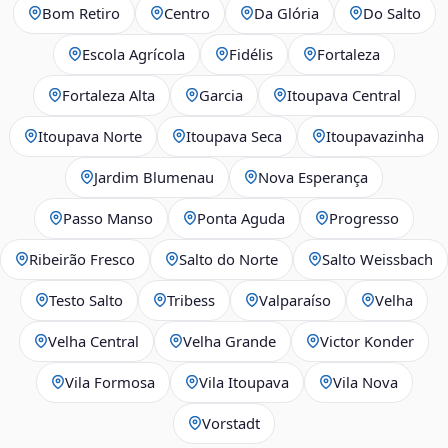
Bom Retiro
Centro
Da Glória
Do Salto
Escola Agrícola
Fidélis
Fortaleza
Fortaleza Alta
Garcia
Itoupava Central
Itoupava Norte
Itoupava Seca
Itoupavazinha
Jardim Blumenau
Nova Esperança
Passo Manso
Ponta Aguda
Progresso
Ribeirão Fresco
Salto do Norte
Salto Weissbach
Testo Salto
Tribess
Valparaíso
Velha
Velha Central
Velha Grande
Victor Konder
Vila Formosa
Vila Itoupava
Vila Nova
Vorstadt