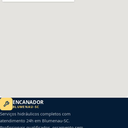
ENCANADOR
BLUMENAU
-
SC
Serviços hidráulicos completos com
atendimento 24h em
Blumenau
-
SC
.
Profissionais qualificados, orçamento sem