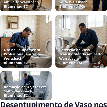
em Salto Weissbach,
Salto Weissbach,
Blumenau‑SC
Blumenau‑SC
Uso de Equipamento
Correção de Vaso
Profissional em Salto
Transbordando em Salto
Weissbach,
Weissbach,
Blumenau‑SC
Blumenau‑SC
Remoção de Objetos em
Salto Weissbach,
Blumenau‑SC
Desentupimento de Vaso nos