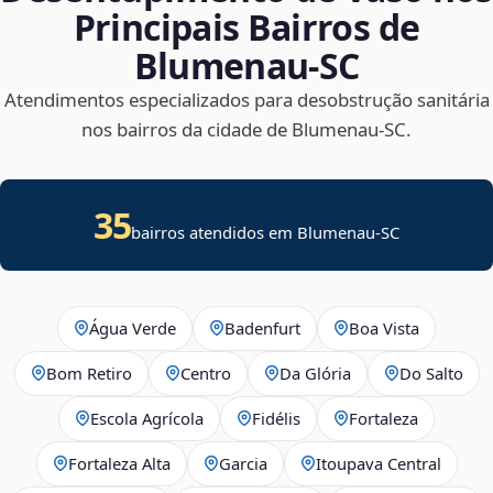
Principais Bairros de
Blumenau‑SC
Atendimentos especializados para desobstrução sanitária
nos bairros da cidade de Blumenau‑SC.
35
bairros atendidos em Blumenau-SC
Água Verde
Badenfurt
Boa Vista
Bom Retiro
Centro
Da Glória
Do Salto
Escola Agrícola
Fidélis
Fortaleza
Fortaleza Alta
Garcia
Itoupava Central