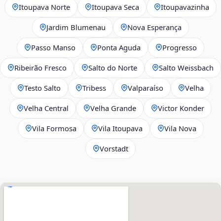
Itoupava Norte
Itoupava Seca
Itoupavazinha
Jardim Blumenau
Nova Esperança
Passo Manso
Ponta Aguda
Progresso
Ribeirão Fresco
Salto do Norte
Salto Weissbach
Testo Salto
Tribess
Valparaíso
Velha
Velha Central
Velha Grande
Victor Konder
Vila Formosa
Vila Itoupava
Vila Nova
Vorstadt