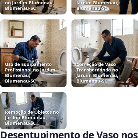
no Jardim Blumenau,
Jardim Blumenau,
Blumenau‑SC
Blumenau‑SC
Uso de Equipamento
Correção de Vaso
Profissional no Jardim
Transbordando no
Blumenau,
Jardim Blumenau,
Blumenau‑SC
Blumenau‑SC
Remoção de Objetos no
Jardim Blumenau,
Blumenau‑SC
Desentupimento de Vaso nos