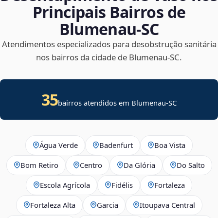
Principais Bairros de
Blumenau‑SC
Atendimentos especializados para desobstrução sanitária
nos bairros da cidade de Blumenau‑SC.
35
bairros atendidos em Blumenau-SC
Água Verde
Badenfurt
Boa Vista
Bom Retiro
Centro
Da Glória
Do Salto
Escola Agrícola
Fidélis
Fortaleza
Fortaleza Alta
Garcia
Itoupava Central