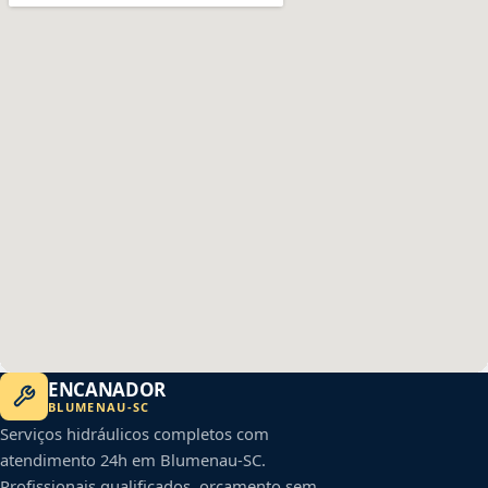
ENCANADOR
BLUMENAU
-
SC
Serviços hidráulicos completos com
atendimento 24h em
Blumenau
-
SC
.
Profissionais qualificados, orçamento sem