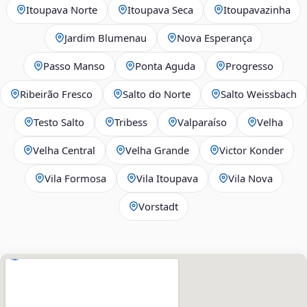
Itoupava Norte
Itoupava Seca
Itoupavazinha
Jardim Blumenau
Nova Esperança
Passo Manso
Ponta Aguda
Progresso
Ribeirão Fresco
Salto do Norte
Salto Weissbach
Testo Salto
Tribess
Valparaíso
Velha
Velha Central
Velha Grande
Victor Konder
Vila Formosa
Vila Itoupava
Vila Nova
Vorstadt