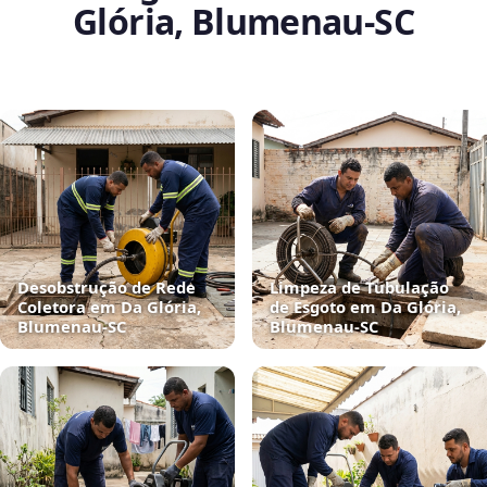
Glória, Blumenau‑SC
Desobstrução de Rede
Limpeza de Tubulação
Coletora em Da Glória,
de Esgoto em Da Glória,
Blumenau‑SC
Blumenau‑SC