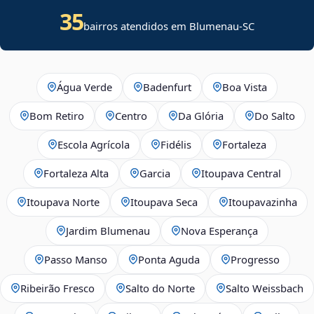
35
bairros atendidos em Blumenau-SC
Água Verde
Badenfurt
Boa Vista
Bom Retiro
Centro
Da Glória
Do Salto
Escola Agrícola
Fidélis
Fortaleza
Fortaleza Alta
Garcia
Itoupava Central
Itoupava Norte
Itoupava Seca
Itoupavazinha
Jardim Blumenau
Nova Esperança
Passo Manso
Ponta Aguda
Progresso
Ribeirão Fresco
Salto do Norte
Salto Weissbach