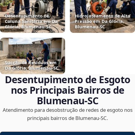
Desentupimento de
Hidrojateamento de Alta
Coluna Sanitária em Da
Pressão em Da Glória,
Glória, Blumenau‑SC
Blumenau‑SC
Sucção de Resíduos em
Da Glória, Blumenau‑SC
Desentupimento de Esgoto
nos Principais Bairros de
Blumenau‑SC
Atendimento para desobstrução de redes de esgoto nos
principais bairros de Blumenau‑SC.