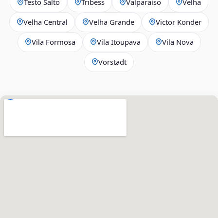
Testo Salto
Tribess
Valparaíso
Velha
Velha Central
Velha Grande
Victor Konder
Vila Formosa
Vila Itoupava
Vila Nova
Vorstadt