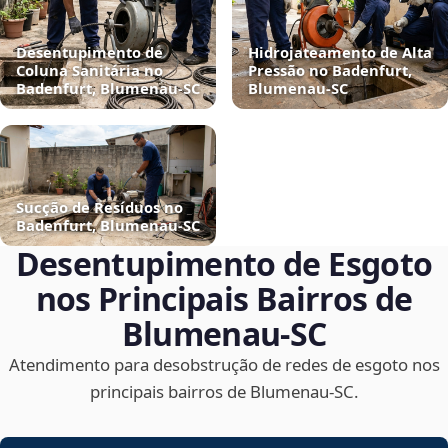
Desentupimento de
Hidrojateamento de Alta
Coluna Sanitária no
Pressão no Badenfurt,
Badenfurt, Blumenau‑SC
Blumenau‑SC
Sucção de Resíduos no
Badenfurt, Blumenau‑SC
Desentupimento de Esgoto
nos Principais Bairros de
Blumenau‑SC
Atendimento para desobstrução de redes de esgoto nos
principais bairros de Blumenau‑SC.