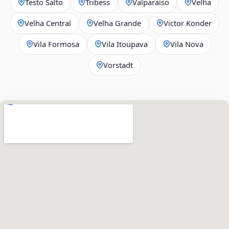
Testo Salto
Tribess
Valparaíso
Velha
Velha Central
Velha Grande
Victor Konder
Vila Formosa
Vila Itoupava
Vila Nova
Vorstadt