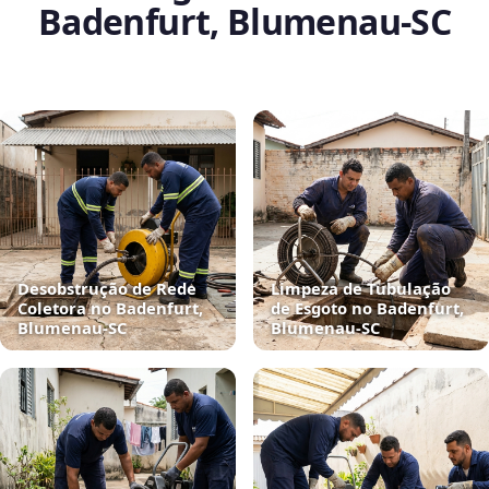
Badenfurt, Blumenau‑SC
Desobstrução de Rede
Limpeza de Tubulação
Coletora no Badenfurt,
de Esgoto no Badenfurt,
Blumenau‑SC
Blumenau‑SC