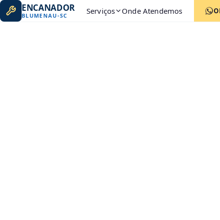
ENCANADOR
Serviços
Onde Atendemos
O
BLUMENAU
-
SC