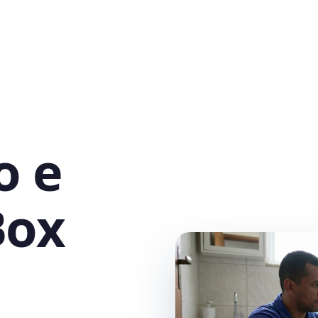
o e
Box