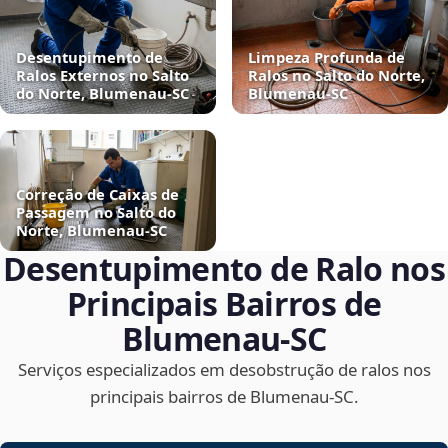
Desentupimento de
Limpeza Profunda de
Ralos Externos no Salto
Ralos no Salto do Norte,
do Norte, Blumenau‑SC
Blumenau‑SC
Correção de Caixas de
Passagem no Salto do
Norte, Blumenau‑SC
Desentupimento de Ralo nos
Principais Bairros de
Blumenau‑SC
Serviços especializados em desobstrução de ralos nos
principais bairros de Blumenau‑SC.