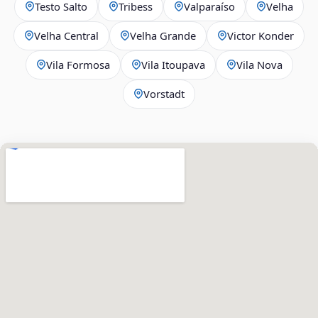
Testo Salto
Tribess
Valparaíso
Velha
Velha Central
Velha Grande
Victor Konder
Vila Formosa
Vila Itoupava
Vila Nova
Vorstadt