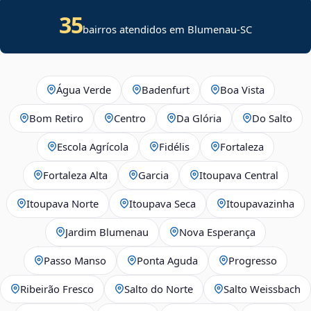
35
bairros atendidos em Blumenau-SC
Água Verde
Badenfurt
Boa Vista
Bom Retiro
Centro
Da Glória
Do Salto
Escola Agrícola
Fidélis
Fortaleza
Fortaleza Alta
Garcia
Itoupava Central
Itoupava Norte
Itoupava Seca
Itoupavazinha
Jardim Blumenau
Nova Esperança
Passo Manso
Ponta Aguda
Progresso
Ribeirão Fresco
Salto do Norte
Salto Weissbach